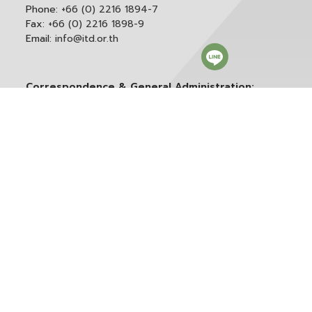
Phone:
+66 (0) 2216 1894-7
Fax:
+66 (0) 2216 1898-9
Email:
info@itd.or.th
Correspondence & General Administration:
Phone:
+66 (0) 2216 1898-9 ext. 166 or 0
Email:
saraban@itd.or.th
Follow itd