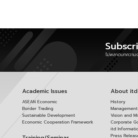
Subscr
ไม่พลาดบทความงา
Academic Issues
About itd
ASEAN Economic
History
Border Trading
Management 
Sustainable Development
Vision and Mi
Economic Cooperation Framework
Corporate G
itd Informat
Press Releas
Training/Seminar