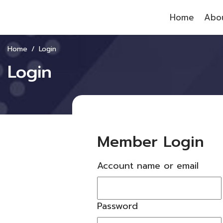
Home
Abou
Home
Login
Login
Member Login
Account name or email
Password