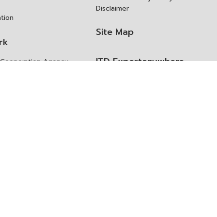
Disclaimer
ation
Site Map
rk
ITD Expertanywhere
l Cooperation Agency
operation Agency
ช่องทางการขอสิทธิ แก้ไข และ
Old Website
ปฏิเสธสิทธิ
us
Asked Questions
ูลเปิด (Open Dataset)