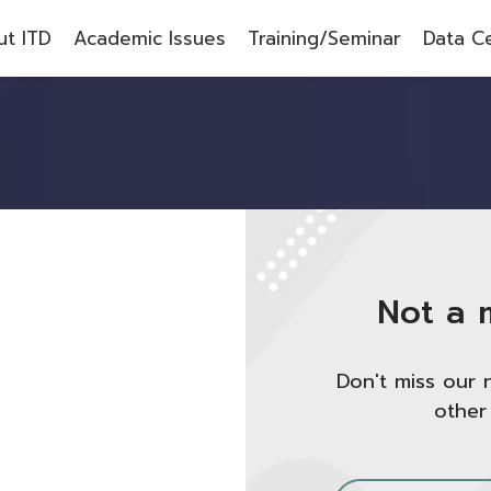
t ITD
Academic Issues
Training/Seminar
Data C
Not a 
Don't miss our 
other