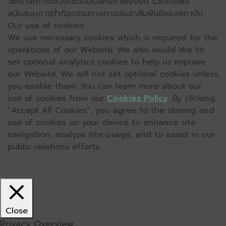
วิเคราะห์การใช้เว็บไซต์มีประสิทธิภาพยิ่งขึ้น รวมถึงเพื่อ
สนับสนุนการทำกิจกรรมทางการประชาสัมพันธ์ของสถาบัน
Our use of cookies
We use necessary cookies which is required for the
operations of our Website. We also would like to
set optional analytics cookies to help us improve
our Website. We will not set optional cookies unless
you enable them. You can learn more about our
use of cookies from our
Cookies Policy
. By clicking
“Accept All Cookies”, you agree to the storing and
use of cookies on your device to enhance site
navigation, analyze site usage, and to assist in our
public relations efforts.
Close
Privacy Overview