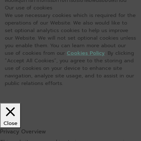
สนับสนุนการทำกิจกรรมทางการประชาสัมพันธ์ของสถาบัน
Our use of cookies
We use necessary cookies which is required for the
operations of our Website. We also would like to
set optional analytics cookies to help us improve
our Website. We will not set optional cookies unless
you enable them. You can learn more about our
use of cookies from our
Cookies Policy
. By clicking
“Accept All Cookies”, you agree to the storing and
use of cookies on your device to enhance site
navigation, analyze site usage, and to assist in our
public relations efforts.
Close
Privacy Overview