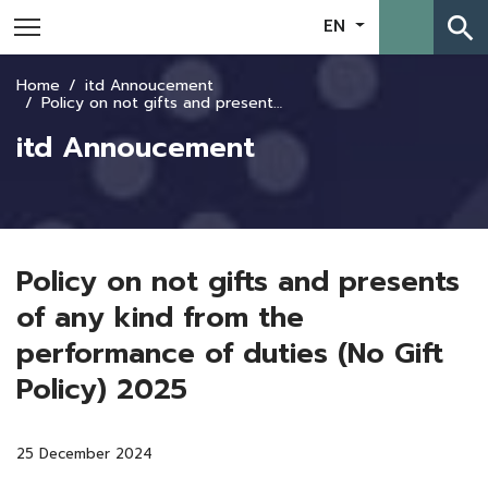
search
EN
Home
itd Annoucement
Policy on not gifts and presents of any kind from the performance of duties (No Gift Policy) 2025
itd Annoucement
Policy on not gifts and presents
of any kind from the
performance of duties (No Gift
Policy) 2025
25 December 2024