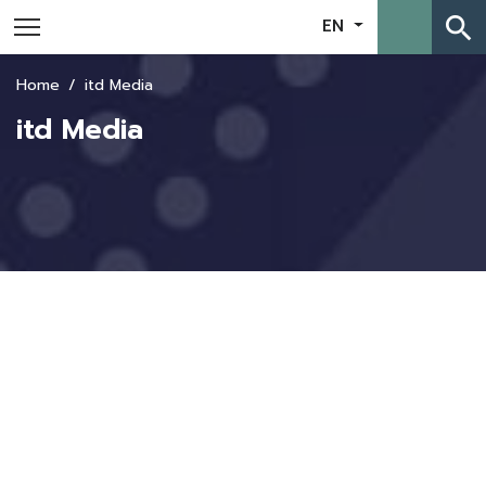
search
EN
Home
itd Media
itd Media