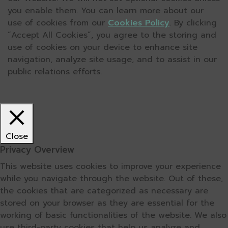
you enable them. You can learn more about our
use of cookies from our
Cookies Policy
. By clicking
“Accept All Cookies”, you agree to the storing and
use of cookies on your device to enhance site
navigation, analyze site usage, and to assist in our
public relations efforts.
Close
Privacy Overview
This website uses cookies to improve your experience
while you navigate through the website. Out of these,
the cookies that are categorized as necessary are
stored on your browser as they are essential for the
working of basic functionalities of the website. We also
use third-party cookies that help us analyze and