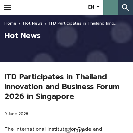
search
EN
Home
Hot News
ITD Participates in Thailand Innovation and Business Forum 2026 in Singapore
Hot News
ITD Participates in Thailand
Innovation and Business Forum
2026 in Singapore
9 June 2026
The International Institute for Trade and
visibility
1919