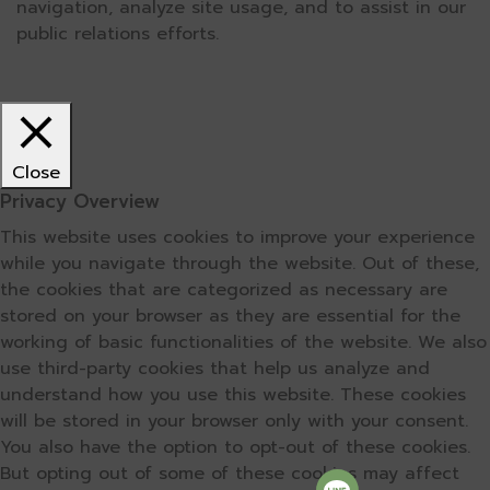
navigation, analyze site usage, and to assist in our
public relations efforts.
Close
Privacy Overview
This website uses cookies to improve your experience
while you navigate through the website. Out of these,
the cookies that are categorized as necessary are
stored on your browser as they are essential for the
working of basic functionalities of the website. We also
use third-party cookies that help us analyze and
understand how you use this website. These cookies
will be stored in your browser only with your consent.
You also have the option to opt-out of these cookies.
But opting out of some of these cookies may affect