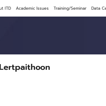
t ITD
Academic Issues
Training/Seminar
Data C
 Lertpaithoon