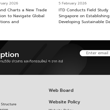
ruary 2026
5 February 2026
and Charts a New Trade
ITD Conducts Field Study 
tion to Navigate Global
Singapore on Establishin
itions and
Developing Sustainable D
dimensional Risks,
Centers in Thailand and
rating TDR 2025 Insights
Long-Term Resilience and
titiveness
iption
นวิจัย ข่าวสาร และกิจกรรมใหม่ ๆ จาก itd
Web Board
Website Policy
Structure
ssion