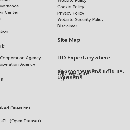
Website Policy
overnance
Cookie Policy
ion Center
Privacy Policy
e
Website Security Policy
Disclaimer
ation
Site Map
rk
ITD Expertanywhere
l Cooperation Agency
operation Agency
ช่องทางการขอสิทธิ แก้ไข และ
Old Website
ปฏิเสธสิทธิ
us
Asked Questions
ูลเปิด (Open Dataset)