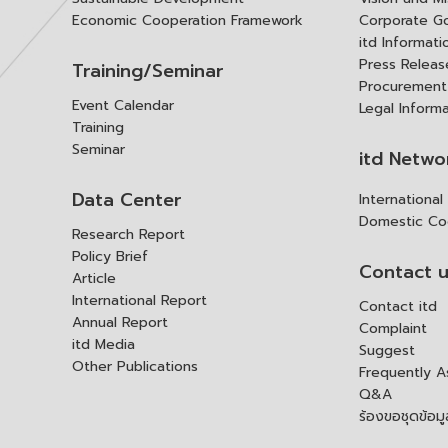
Economic Cooperation Framework
Corporate G
itd Informat
Press Releas
Training/Seminar
Procurement
Event Calendar
Legal Inform
Training
Seminar
itd Netwo
Data Center
Internationa
Domestic Co
Research Report
Policy Brief
Contact 
Article
International Report
Contact itd
Annual Report
Complaint
itd Media
Suggest
Other Publications
Frequently 
Q&A
ร้องขอชุดข้อม