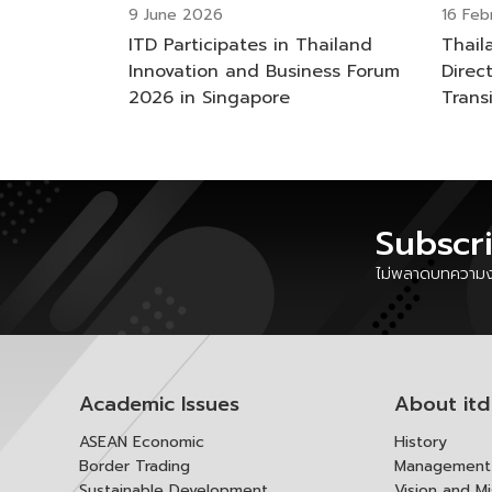
9 June 2026
16 Feb
ITD Participates in Thailand
Thail
Innovation and Business Forum
Direc
2026 in Singapore
Trans
Multi
Integ
into 
Compe
Subscr
ไม่พลาดบทความงา
Academic Issues
About itd
ASEAN Economic
History
Border Trading
Management 
Sustainable Development
Vision and Mi