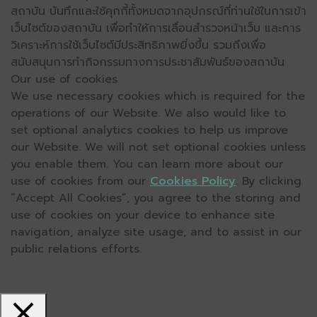
สถาบัน บันทึกและใช้คุกกี้ทั้งหมดจากอุปกรณ์ที่ท่านใช้ในการเข้า
เว็บไซต์ของสถาบัน เพื่อทำให้การเลื่อนสำรวจหน้าเว็บ และการ
วิเคราะห์การใช้เว็บไซต์มีประสิทธิภาพยิ่งขึ้น รวมถึงเพื่อ
สนับสนุนการทำกิจกรรมทางการประชาสัมพันธ์ของสถาบัน
Our use of cookies
We use necessary cookies which is required for the
operations of our Website. We also would like to
set optional analytics cookies to help us improve
our Website. We will not set optional cookies unless
you enable them. You can learn more about our
use of cookies from our
Cookies Policy
. By clicking
“Accept All Cookies”, you agree to the storing and
use of cookies on your device to enhance site
navigation, analyze site usage, and to assist in our
public relations efforts.