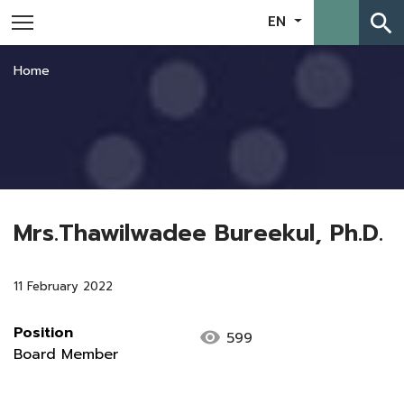
search
EN
Home
Mrs.Thawilwadee Bureekul, Ph.D.
11 February 2022
Position
visibility
599
Board Member