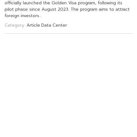
o
f
f
c
i
a
l
l
y
l
a
u
n
c
h
e
d
t
h
e
G
o
l
d
e
n
V
i
s
a
p
r
o
g
r
a
m
,
f
o
l
l
o
w
i
n
g
i
t
s
p
i
l
o
t
p
h
a
s
e
s
i
n
c
e
A
u
g
u
s
t
2
0
2
3
.
T
h
e
p
r
o
g
r
a
m
a
i
m
s
t
o
a
t
t
r
a
c
t
f
o
r
e
i
g
n
i
n
v
e
s
t
o
r
s
.
.
.
Category:
Article
Data Center