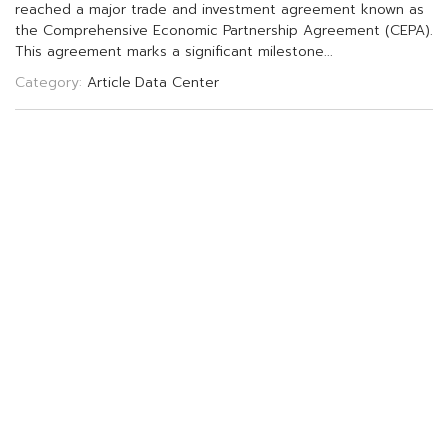
r
e
a
c
h
e
d
a
m
a
j
o
r
t
r
a
d
e
a
n
d
i
n
v
e
s
t
m
e
n
t
a
g
r
e
e
m
e
n
t
k
n
o
w
n
a
s
t
h
e
C
o
m
p
r
e
h
e
n
s
i
v
e
E
c
o
n
o
m
i
c
P
a
r
t
n
e
r
s
h
i
p
A
g
r
e
e
m
e
n
t
(
C
E
P
A
)
.
T
h
i
s
a
g
r
e
e
m
e
n
t
m
a
r
k
s
a
s
i
g
n
i
f
c
a
n
t
m
i
l
e
s
t
o
n
e
.
.
.
Category:
Article
Data Center