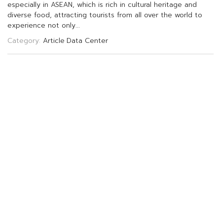
e
s
p
e
c
i
a
l
l
y
i
n
A
S
E
A
N
,
w
h
i
c
h
i
s
r
i
c
h
i
n
c
u
l
t
u
r
a
l
h
e
r
i
t
a
g
e
a
n
d
d
i
v
e
r
s
e
f
o
o
d
,
a
t
t
r
a
c
t
i
n
g
t
o
u
r
i
s
t
s
f
r
o
m
a
l
l
o
v
e
r
t
h
e
w
o
r
l
d
t
o
e
x
p
e
r
i
e
n
c
e
n
o
t
o
n
l
y
.
.
.
Category:
Article
Data Center