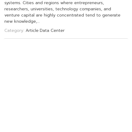
s
y
s
t
e
m
s
.
C
i
t
i
e
s
a
n
d
r
e
g
i
o
n
s
w
h
e
r
e
e
n
t
r
e
p
r
e
n
e
u
r
s
,
r
e
s
e
a
r
c
h
e
r
s
,
u
n
i
v
e
r
s
i
t
i
e
s
,
t
e
c
h
n
o
l
o
g
y
c
o
m
p
a
n
i
e
s
,
a
n
d
v
e
n
t
u
r
e
c
a
p
i
t
a
l
a
r
e
h
i
g
h
l
y
c
o
n
c
e
n
t
r
a
t
e
d
t
e
n
d
t
o
g
e
n
e
r
a
t
e
n
e
w
k
n
o
w
l
e
d
g
e
,
.
.
.
Category:
Article
Data Center