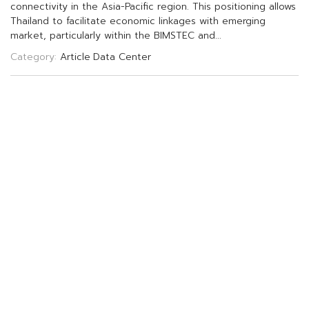
c
o
n
n
e
c
t
i
v
i
t
y
i
n
t
h
e
A
s
i
a
-
P
a
c
i
f
c
r
e
g
i
o
n
.
T
h
i
s
p
o
s
i
t
i
o
n
i
n
g
a
l
l
o
w
s
T
h
a
i
l
a
n
d
t
o
f
a
c
i
l
i
t
a
t
e
e
c
o
n
o
m
i
c
l
i
n
k
a
g
e
s
w
i
t
h
e
m
e
r
g
i
n
g
m
a
r
k
e
t
,
p
a
r
t
i
c
u
l
a
r
l
y
w
i
t
h
i
n
t
h
e
B
I
M
S
T
E
C
a
n
d
.
.
.
Category:
Article
Data Center