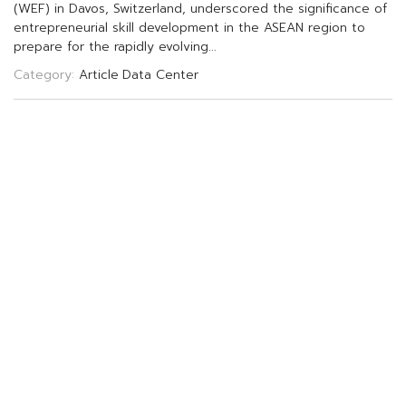
(
W
E
F
)
i
n
D
a
v
o
s
,
S
w
i
t
z
e
r
l
a
n
d
,
u
n
d
e
r
s
c
o
r
e
d
t
h
e
s
i
g
n
i
f
c
a
n
c
e
o
f
e
n
t
r
e
p
r
e
n
e
u
r
i
a
l
s
k
i
l
l
d
e
v
e
l
o
p
m
e
n
t
i
n
t
h
e
A
S
E
A
N
r
e
g
i
o
n
t
o
p
r
e
p
a
r
e
f
o
r
t
h
e
r
a
p
i
d
l
y
e
v
o
l
v
i
n
g
.
.
.
Category:
Article
Data Center