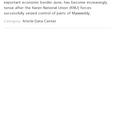
i
m
p
o
r
t
a
n
t
e
c
o
n
o
m
i
c
b
o
r
d
e
r
z
o
n
e
,
h
a
s
b
e
c
o
m
e
i
n
c
r
e
a
s
i
n
g
l
y
t
e
n
s
e
a
f
t
e
r
t
h
e
K
a
r
e
n
N
a
t
i
o
n
a
l
U
n
i
o
n
(
K
N
U
)
f
o
r
c
e
s
s
u
c
c
e
s
s
f
u
l
l
y
s
e
i
z
e
d
c
o
n
t
r
o
l
o
f
p
a
r
t
s
o
f
M
y
a
w
a
d
d
y
.
.
.
Category:
Article
Data Center