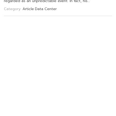
r
e
g
a
r
d
e
d
a
s
a
n
u
n
p
r
e
d
i
c
t
a
b
l
e
e
v
e
n
t
.
I
n
f
a
c
t
,
h
i
s
.
.
.
Category:
Article
Data Center