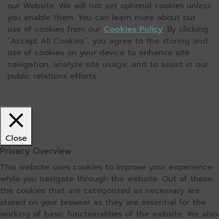
our Website. We will not set optional cookies unless
you enable them. You can learn more about our
use of cookies from our
Cookies Policy
. By clicking
“Accept All Cookies”, you agree to the storing and
use of cookies on your device to enhance site
navigation, analyze site usage, and to assist in our
public relations efforts.
Close
Privacy Overview
This website uses cookies to improve your experience
while you navigate through the website. Out of these,
the cookies that are categorized as necessary are
stored on your browser as they are essential for the
working of basic functionalities of the website. We also