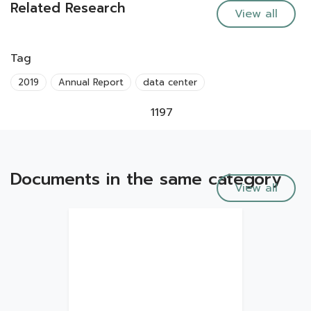
Related Research
View all
Tag
2019
Annual Report
data center
1197
Documents in the same category
View all