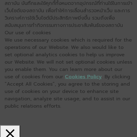
สถาบัน บันทึกและใช้คุกกี้ทั้งหมดจากอุปกรณ์ที่ท่านใช้ในการเข้า
เว็บไซต์ของสถาบัน เพื่อทำให้การเลื่อนสำรวจหน้าเว็บ และการ
วิเคราะห์การใช้เว็บไซต์มีประสิทธิภาพยิ่งขึ้น รวมถึงเพื่อ
สนับสนุนการทำกิจกรรมทางการประชาสัมพันธ์ของสถาบัน
Our use of cookies
We use necessary cookies which is required for the
operations of our Website. We also would like to
set optional analytics cookies to help us improve
our Website. We will not set optional cookies unless
you enable them. You can learn more about our
use of cookies from our
Cookies Policy
. By clicking
“Accept All Cookies”, you agree to the storing and
use of cookies on your device to enhance site
navigation, analyze site usage, and to assist in our
public relations efforts.