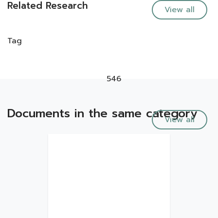
Related Research
View all
Tag
546
Documents in the same category
View all