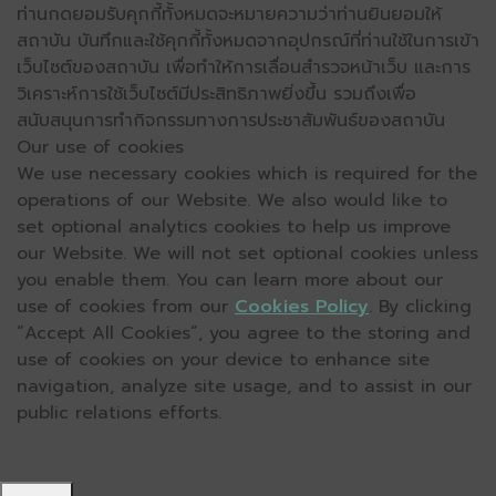
ท่านกดยอมรับคุกกี้ทั้งหมดจะหมายความว่าท่านยินยอมให้
สถาบัน บันทึกและใช้คุกกี้ทั้งหมดจากอุปกรณ์ที่ท่านใช้ในการเข้า
เว็บไซต์ของสถาบัน เพื่อทำให้การเลื่อนสำรวจหน้าเว็บ และการ
วิเคราะห์การใช้เว็บไซต์มีประสิทธิภาพยิ่งขึ้น รวมถึงเพื่อ
สนับสนุนการทำกิจกรรมทางการประชาสัมพันธ์ของสถาบัน
Our use of cookies
We use necessary cookies which is required for the
operations of our Website. We also would like to
set optional analytics cookies to help us improve
our Website. We will not set optional cookies unless
you enable them. You can learn more about our
use of cookies from our
Cookies Policy
. By clicking
“Accept All Cookies”, you agree to the storing and
use of cookies on your device to enhance site
navigation, analyze site usage, and to assist in our
public relations efforts.