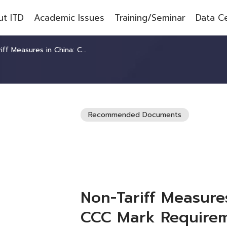
t ITD
Academic Issues
Training/Seminar
Data C
 in China: Cases of CCC Mark Requirement on Industrial Products
Recommended Documents
Non-Tariff Measure
CCC Mark Requirem