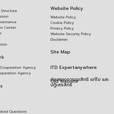
Website Policy
Structure
ssion
Website Policy
overnance
Cookie Policy
ion Center
Privacy Policy
e
Website Security Policy
Disclaimer
ation
Site Map
rk
ITD Expertanywhere
l Cooperation Agency
operation Agency
ช่องทางการขอสิทธิ แก้ไข และ
Old Website
ปฏิเสธสิทธิ
us
Asked Questions