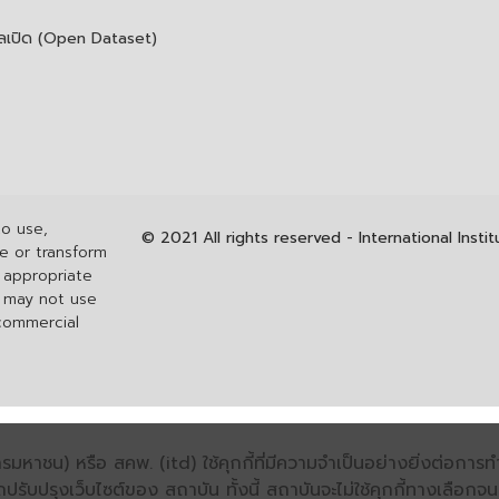
ูลเปิด (Open Dataset)
to use,
© 2021 All rights reserved - International Inst
re or transform
h appropriate
u may not use
 commercial
มหาชน) หรือ สคพ. (itd) ใช้คุกกี้ที่มีความจำเป็นอย่างยิ่งต่อกา
ถปรับปรุงเว็บไซต์ของ สถาบัน ทั้งนี้ สถาบันจะไม่ใช้คุกกี้ทางเลือก