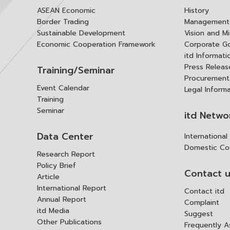
ASEAN Economic
History
Border Trading
Management 
Sustainable Development
Vision and Mi
Economic Cooperation Framework
Corporate G
itd Informat
Press Releas
Training/Seminar
Procurement
Event Calendar
Legal Inform
Training
Seminar
itd Netwo
Data Center
Internationa
Domestic Co
Research Report
Policy Brief
Contact 
Article
International Report
Contact itd
Annual Report
Complaint
itd Media
Suggest
Other Publications
Frequently 