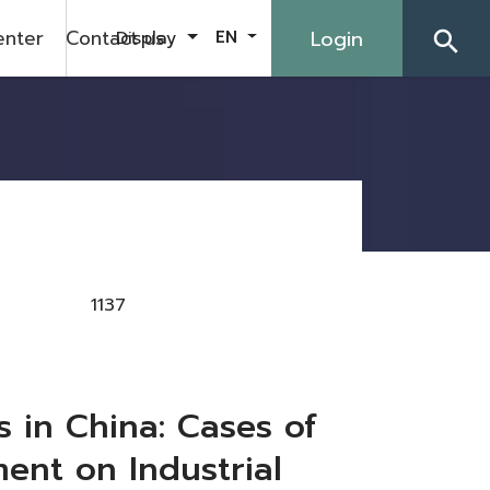
enter
Contact us
Login
Display
EN
search
1137
s in China: Cases of
ent on Industrial