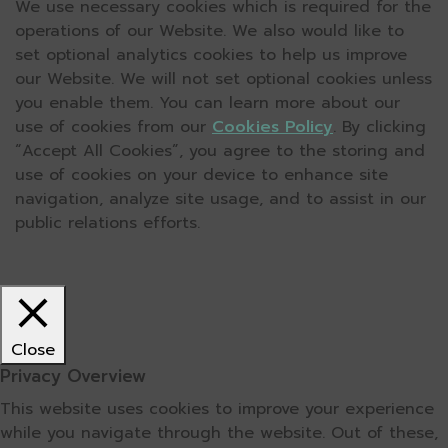
We use necessary cookies which is required for the
operations of our Website. We also would like to
set optional analytics cookies to help us improve
our Website. We will not set optional cookies unless
you enable them. You can learn more about our
use of cookies from our
Cookies Policy
. By clicking
“Accept All Cookies”, you agree to the storing and
use of cookies on your device to enhance site
navigation, analyze site usage, and to assist in our
public relations efforts.
Close
Privacy Overview
This website uses cookies to improve your experience
while you navigate through the website. Out of these,