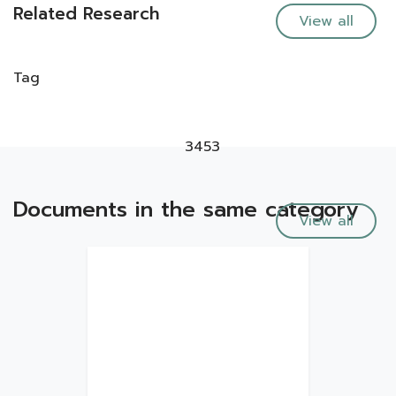
Related Research
View all
Tag
3453
Documents in the same category
View all