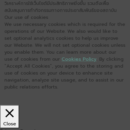
วิเคราะห์การใช้เว็บไซต์มีประสิทธิภาพยิ่งขึ้น รวมถึงเพื่อ
สนับสนุนการทำกิจกรรมทางการประชาสัมพันธ์ของสถาบัน
Our use of cookies
We use necessary cookies which is required for the
operations of our Website. We also would like to
set optional analytics cookies to help us improve
our Website. We will not set optional cookies unless
you enable them. You can learn more about our
use of cookies from our
Cookies Policy
. By clicking
“Accept All Cookies”, you agree to the storing and
use of cookies on your device to enhance site
navigation, analyze site usage, and to assist in our
public relations efforts.
Close