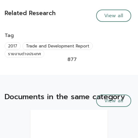
Related Research
View all
Tag
2017
Trade and Development Report
รายงานต่างประเทศ
877
Documents in the same category
View all