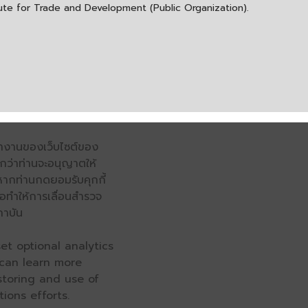
itute for Trade and Development (Public Organization).
รทำงานของเว็บไซต์ของ
จนกว่าท่านจะอนุญาตให้
หากท่านกดยอมรับคุกกี้
่อทำให้การเลื่อนสำรวจ
ถาบัน
et optional analytics
 can learn more
 storing and use of
ions efforts.