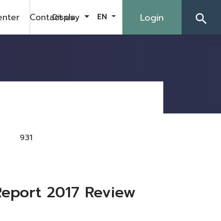
enter
Contact us
Login
Display
EN
search
931
Report 2017 Review