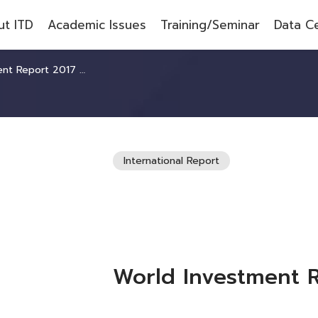
t ITD
Academic Issues
Training/Seminar
Data C
 Report 2017 Review
International Report
World Investment 