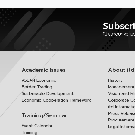
Subscr
ไม่พลาดบทความงา
Academic Issues
About itd
ASEAN Economic
History
Border Trading
Management 
Sustainable Development
Vision and Mi
Economic Cooperation Framework
Corporate G
itd Informat
Press Releas
Training/Seminar
Procurement
Event Calendar
Legal Inform
Training