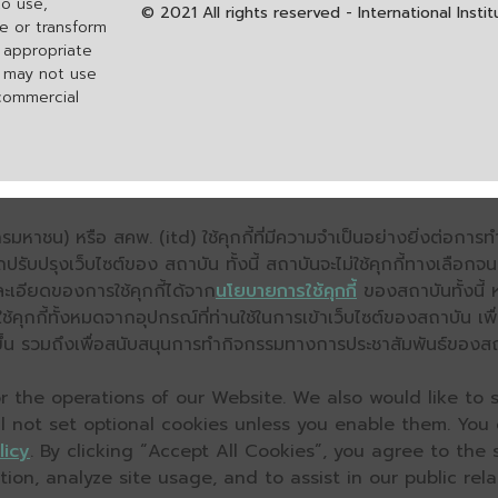
to use,
© 2021 All rights reserved - International Inst
re or transform
h appropriate
u may not use
 commercial
มหาชน) หรือ สคพ. (itd) ใช้คุกกี้ที่มีความจำเป็นอย่างยิ่งต่อกา
ถปรับปรุงเว็บไซต์ของ สถาบัน ทั้งนี้ สถาบันจะไม่ใช้คุกกี้ทางเลือก
ะเอียดของการใช้คุกกี้ได้จาก
นโยบายการใช้คุกกี้
ของสถาบันทั้งนี้ 
คุกกี้ทั้งหมดจากอุปกรณ์ที่ท่านใช้ในการเข้าเว็บไซต์ของสถาบัน เพื
ิ่งขึ้น รวมถึงเพื่อสนับสนุนการทำกิจกรรมทางการประชาสัมพันธ์ของส
 the operations of our Website. We also would like to s
ll not set optional cookies unless you enable them. You
licy
. By clicking “Accept All Cookies”, you agree to the
on, analyze site usage, and to assist in our public relat