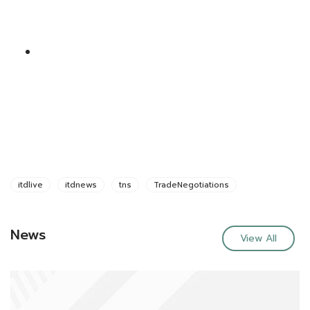
itdlive
itdnews
tns
TradeNegotiations
News
View All