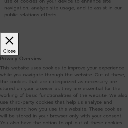
use of cookies on your device to enhance site
navigation, analyze site usage, and to assist in our
public relations efforts.
Close
Privacy Overview
This website uses cookies to improve your experience
while you navigate through the website. Out of these,
the cookies that are categorized as necessary are
stored on your browser as they are essential for the
working of basic functionalities of the website. We also
use third-party cookies that help us analyze and
understand how you use this website. These cookies
will be stored in your browser only with your consent.
You also have the option to opt-out of these cookies.