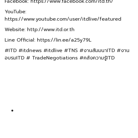
Facebook: https://www.facebook.com/itd.th/
YouTube:
https://www.youtube.com/user/itdlive/featured
Website: http://www.itd.or.th
Line Official: https://lin.ee/a25y79L
#ITD #itdnews #itdlive #TNS #งานสัมมนาITD #งาน
อบรมITD # TradeNegotiations #คลังความรู้ITD