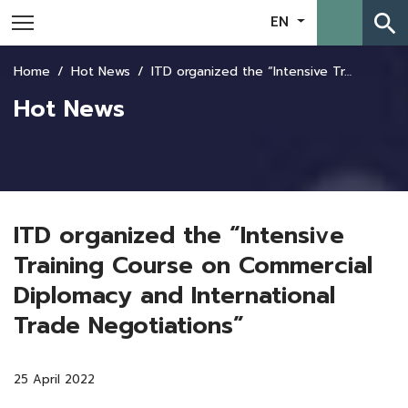
search
EN
Home
Hot News
ITD organized the “Intensive Training Course on Commercial Diplomacy and International Trade Negotiations”
Hot News
ITD organized the “Intensive
Training Course on Commercial
Diplomacy and International
Trade Negotiations”
25 April 2022