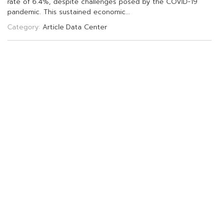
r
a
t
e
o
f
6
.
4
%
,
d
e
s
p
i
t
e
c
h
a
l
l
e
n
g
e
s
p
o
s
e
d
b
y
t
h
e
C
O
V
I
D
-
1
9
p
a
n
d
e
m
i
c
.
T
h
i
s
s
u
s
t
a
i
n
e
d
e
c
o
n
o
m
i
c
.
.
.
Category:
Article
Data Center