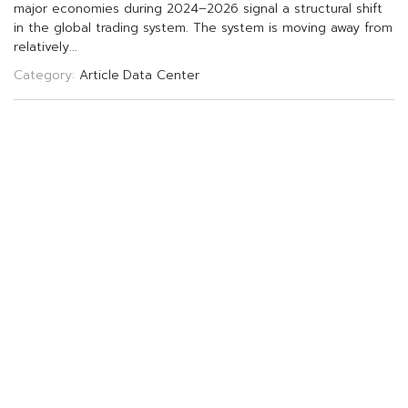
m
a
j
o
r
e
c
o
n
o
m
i
e
s
d
u
r
i
n
g
2
0
2
4
–
2
0
2
6
s
i
g
n
a
l
a
s
t
r
u
c
t
u
r
a
l
s
h
i
f
t
i
n
t
h
e
g
l
o
b
a
l
t
r
a
d
i
n
g
s
y
s
t
e
m
.
T
h
e
s
y
s
t
e
m
i
s
m
o
v
i
n
g
a
w
a
y
f
r
o
m
r
e
l
a
t
i
v
e
l
y
.
.
.
Category:
Article
Data Center