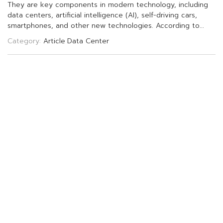
T
h
e
y
a
r
e
k
e
y
c
o
m
p
o
n
e
n
t
s
i
n
m
o
d
e
r
n
t
e
c
h
n
o
l
o
g
y
,
i
n
c
l
u
d
i
n
g
d
a
t
a
c
e
n
t
e
r
s
,
a
r
t
i
f
c
i
a
l
i
n
t
e
l
l
i
g
e
n
c
e
(
A
I
)
,
s
e
l
f
-
d
r
i
v
i
n
g
c
a
r
s
,
s
m
a
r
t
p
h
o
n
e
s
,
a
n
d
o
t
h
e
r
n
e
w
t
e
c
h
n
o
l
o
g
i
e
s
.
A
c
c
o
r
d
i
n
g
t
o
.
.
.
Category:
Article
Data Center