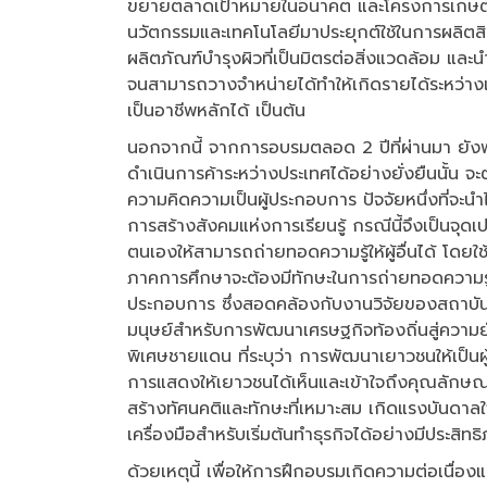
ขยายตลาดเป้าหมายในอนาคต และโครงการเกษตรชี
นวัตกรรมและเทคโนโลยีมาประยุกต์ใช้ในการผลิตสิน
ผลิตภัณฑ์บำรุงผิวที่เป็นมิตรต่อสิ่งแวดล้อม แล
จนสามารถวางจำหน่ายได้ทำให้เกิดรายได้ระหว่า
เป็นอาชีพหลักได้ เป็นต้น
นอกจากนี้ จากการอบรมตลอด 2 ปีที่ผ่านมา ยั
ดำเนินการค้าระหว่างประเทศได้อย่างยั่งยืนนั้น จะต
ความคิดความเป็นผู้ประกอบการ ปัจจัยหนึ่งที่จะน
การสร้างสังคมแห่งการเรียนรู้ กรณีนี้จึงเป็นจ
ตนเองให้สามารถถ่ายทอดความรู้ให้ผู้อื่นได้ โดยใ
ภาคการศึกษาจะต้องมีทักษะในการถ่ายทอดความรู้ให
ประกอบการ ซึ่งสอดคล้องกับงานวิจัยของสถาบั
มนุษย์สำหรับการพัฒนาเศรษฐกิจท้องถิ่นสู่ควา
พิเศษชายแดน ที่ระบุว่า การพัฒนาเยาวชนให้เป็นผู
การแสดงให้เยาวชนได้เห็นและเข้าใจถึงคุณลักษณะ
สร้างทัศนคติและทักษะที่เหมาะสม เกิดแรงบันดาล
เครื่องมือสำหรับเริ่มต้นทำธุรกิจได้อย่างมีประสิทธ
ด้วยเหตุนี้ เพื่อให้การฝึกอบรมเกิดความต่อเนื