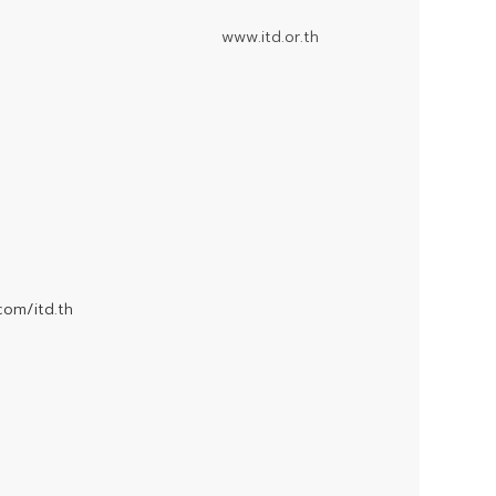
www.itd.or.th
om/itd.th