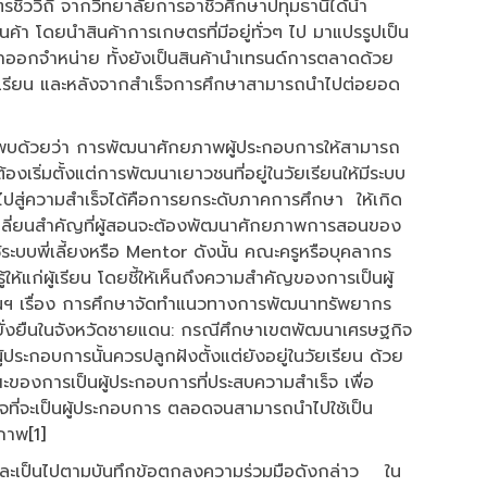
ววิถี จากวิทยาลัยการอาชีวศึกษาปทุมธานีได้นำ
ค้า โดยนำสินค้าการเกษตรที่มีอยู่ทั่วๆ ไป มาแปรรูปเป็น
ะนำออกจำหน่าย ทั้งยังเป็นสินค้านำเทรนด์การตลาดด้วย
งเรียน และหลังจากสำเร็จการศึกษาสามารถนำไปต่อยอด
งพบด้วยว่า การพัฒนาศักยภาพผู้ประกอบการให้สามารถ
้องเริ่มตั้งแต่การพัฒนาเยาวชนที่อยู่ในวัยเรียนให้มีระบบ
ำไปสู่ความสำเร็จได้คือการยกระดับภาคการศึกษา ให้เกิด
ุดเปลี่ยนสำคัญที่ผู้สอนจะต้องพัฒนาศักยภาพการสอนของ
ช้ระบบพี่เลี้ยงหรือ Mentor ดังนั้น คณะครูหรือบุคลากร
้แก่ผู้เรียน โดยชี้ให้เห็นถึงความสำคัญของการเป็นผู้
นฯ เรื่อง การศึกษาจัดทำแนวทางการพัฒนาทรัพยากร
มยั่งยืนในจังหวัดชายแดน: กรณีศึกษาเขตพัฒนาเศรษฐกิจ
้ประกอบการนั้นควรปลูกฝังตั้งแต่ยังอยู่ในวัยเรียน ด้วย
ของการเป็นผู้ประกอบการที่ประสบความสำเร็จ เพื่อ
ใจที่จะเป็นผู้ประกอบการ ตลอดจนสามารถนำไปใช้เป็น
ิภาพ
[1]
่องและเป็นไปตามบันทึกข้อตกลงความร่วมมือดังกล่าว ใน