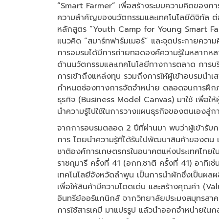
“Smart Farmer” เพื่อสร้างระบบความคิดของการเป
ความสำคัญของนวัตกรรมและเทคโนโลยีดิจิทัล ต
หลักสูตร “Youth Camp for Young Smart Farmer
แนวคิด “สมาร์ทฟาร์มเมอร์” และจุดประกายความค
การอบรมได้มีการถ่ายทอดองค์ความรู้ในหลากหลายม
ด้านนวัตกรรมและเทคโนโลยีทางการตลาด การบริ
การเข้าถึงแหล่งทุน รวมถึงการให้ผู้เข้าอบรมน
กำหนดช่องทางการจัดจำหน่าย ตลอดจนการฝึกภาค
ธุรกิจ (Business Model Canvas) มาใช้ เพื่อให้
นำความรู้ไปใช้ในการวางแผนธุรกิจของตนเองสู่กา
จากการอบรมตลอด 2 ปีที่ผ่านมา พบว่าผู้เข้ารั
การ โดยนำความรู้ที่ได้รับไปพัฒนาสินค้าของตน
ชาติองค์การเกษตรกรในอนาคตแห่งประเทศไทยใน
ราชกุมารี ครั้งที่ 41 (อกท.ชาติ ครั้งที่ 41) อา
เทคโนโลยีจังหวัดลำพูน เป็นการนำผักซึ่งเป็นผลผล
เพื่อให้สินค้ามีความโดดเด่น และสร้างคุณค่า (V
อินทรีย์ออร์แกนิกส์ จากวิทยาลัยประมงสมุทรสาค
การใช้สารเคมี มาแปรรูป แล้วนำออกจำหน่ายในกลุ