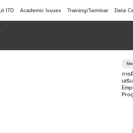
t ITD
Academic Issues
Training/Seminar
Data C
Me
การฝ
เสริ
Emp
Prog
3