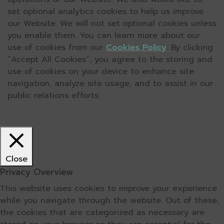
set optional analytics cookies to help us improve
our Website. We will not set optional cookies unless
you enable them. You can learn more about our
use of cookies from our
Cookies Policy
. By clicking
“Accept All Cookies”, you agree to the storing and
use of cookies on your device to enhance site
navigation, analyze site usage, and to assist in our
public relations efforts.
Close
Privacy Overview
This website uses cookies to improve your experience
while you navigate through the website. Out of these,
the cookies that are categorized as necessary are