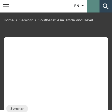
search
EN
Home
Seminar
Southeast Asia Trade and Development Forum 2025 Theme: The Changing Realities of International Trade
Seminar