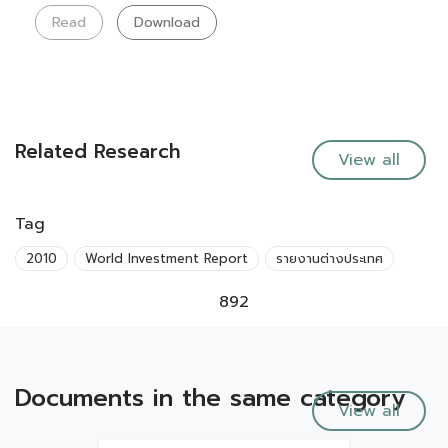
Read
Download
Related Research
View all
Tag
2010
World Investment Report
รายงานต่างประเทศ
892
Documents in the same category
View all