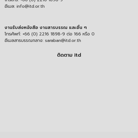
อีเมล:
info@itd.or.th
งานรับส่งหนังสือ งานสารบรรณ และอื่น ๆ
โทรศัพท์:
+66 (0) 2216 1898-9 ต่อ 166 หรือ 0
อีเมลสารบรรณกลาง:
saraban@itd.or.th
ติดตาม itd