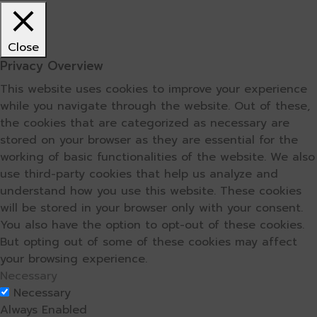
Close
Privacy Overview
This website uses cookies to improve your experience
while you navigate through the website. Out of these,
the cookies that are categorized as necessary are
stored on your browser as they are essential for the
working of basic functionalities of the website. We also
use third-party cookies that help us analyze and
understand how you use this website. These cookies
will be stored in your browser only with your consent.
You also have the option to opt-out of these cookies.
But opting out of some of these cookies may affect
your browsing experience.
Necessary
Necessary
Always Enabled