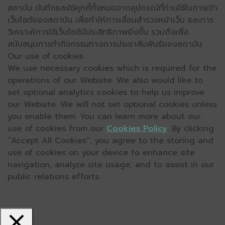
สถาบัน บันทึกและใช้คุกกี้ทั้งหมดจากอุปกรณ์ที่ท่านใช้ในการเข้า
เว็บไซต์ของสถาบัน เพื่อทำให้การเลื่อนสำรวจหน้าเว็บ และการ
วิเคราะห์การใช้เว็บไซต์มีประสิทธิภาพยิ่งขึ้น รวมถึงเพื่อ
สนับสนุนการทำกิจกรรมทางการประชาสัมพันธ์ของสถาบัน
Our use of cookies
We use necessary cookies which is required for the
operations of our Website. We also would like to
set optional analytics cookies to help us improve
our Website. We will not set optional cookies unless
you enable them. You can learn more about our
use of cookies from our
Cookies Policy
. By clicking
“Accept All Cookies”, you agree to the storing and
use of cookies on your device to enhance site
navigation, analyze site usage, and to assist in our
public relations efforts.