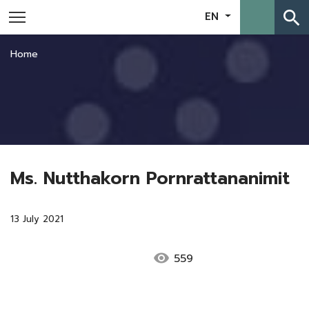
search
EN
Home
Ms. Nutthakorn Pornrattananimit
13 July 2021
visibility
559