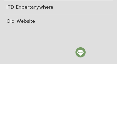
ITD Expertanywhere
Old Website
สถาบันระหว่างประเทศเพื่อการค้าและการพัฒนา (องค์การ
มหาชน)
The International Institute for Trade and
Development (Public Organization)
8 th Floor Vidhayabhathana building, Chulalongkorn