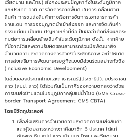
เวียดนาม และไทย) ยังคงประสบปัญหาทั้งในระดับภูมิภาค
และประเทศ อาทิ การจัดการภาคพื้นดินในการเคลื่อนย้าย
สินค้า การขนส่งสินค้าทางเรือการจัดการเอกสารการค้า
ผ่านแดน การขออนุญาตนำเข้าส่งออก และการจัดเก็บค่า
ธรรมเนียม เป็นต้น ปัญหาเหล่านี้ถือเป็นข้อจำกัดที่ส่งผลกระ
ทบต่อการเคลื่อนย้ายสินค้าในระดับภูมิภาค ดังนั้น หากฝ่าย
ที่มีอาณัติและความรับผิดชอบสามารถร่วมมือพัฒนาสิ่ง
อำนวยความสะดวกทางการค้าให้มีประสิทธิภาพ จะทำให้เกิด
การส่งเสริมการพัฒนาเศรษฐกิจแบบมีส่วนร่วมอย่างทั่วถึง
(Inclusive Economic Development)
ในส่วนของประเทศไทยและสาธารณรัฐประชาธิปไตยประชาชน
ลาว (สปป. ลาว) ได้ร่วมกันเป็นภาคีของความตกลงว่าด้วย
การขนส่งข้ามแดนในอนุภูมิภาคลุ่มแม่น้ำโขง (GMS Cross-
border Transport Agreement: GMS CBTA)
โดยมีวัตถุประสงค์
เพื่อส่งเสริมการอำนวยความสะดวกการขนส่งสินค้า
และผู้โดยสารระหว่างภาคีสมาชิก 6 ประเทศ ได้แก่
กัมพูชา จีน สปป ลาว เมียนมา ไทย และเวียดนาม