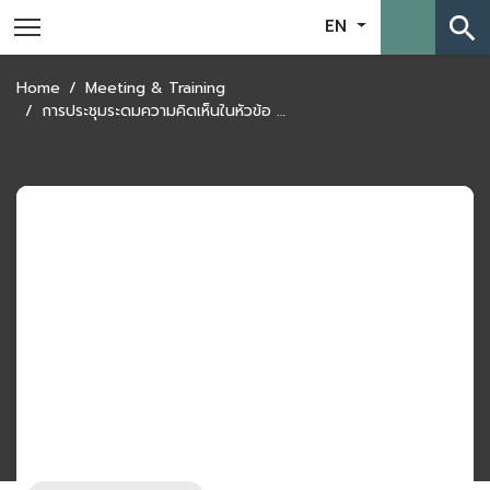
search
EN
Home
Meeting & Training
การประชุมระดมความคิดเห็นในหัวข้อ Trade Facilitation for Sustainable Development: Thailand – Lao Cross Border Mapping