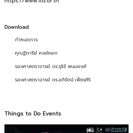
https://www.itd.or.th
Download
กำหนดการ
คุณฐิตารีย์ หงษ์หยก
รองศาสตราจารย์ ดร.รุธิร์ พนมยงค์
รองศาสตราจารย์ ดร.อภิรัตน์ เพ็ชรศิริ
Things to Do Events