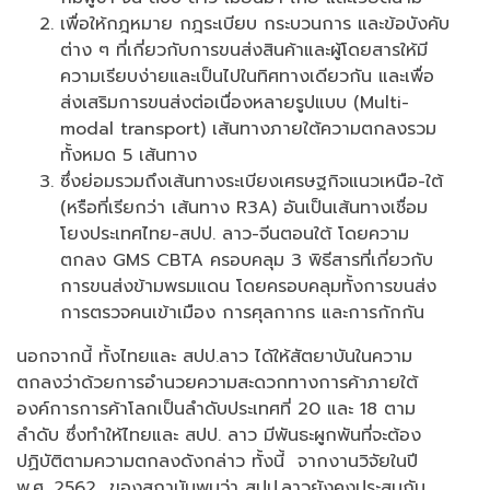
เพื่อให้กฎหมาย กฎระเบียบ กระบวนการ และข้อบังคับ
ต่าง ๆ ที่เกี่ยวกับการขนส่งสินค้าและผู้โดยสารให้มี
ความเรียบง่ายและเป็นไปในทิศทางเดียวกัน และเพื่อ
ส่งเสริมการขนส่งต่อเนื่องหลายรูปแบบ (Multi-
modal transport) เส้นทางภายใต้ความตกลงรวม
ทั้งหมด 5 เส้นทาง
ซึ่งย่อมรวมถึงเส้นทางระเบียงเศรษฐกิจแนวเหนือ-ใต้
(หรือที่เรียกว่า เส้นทาง R3A) อันเป็นเส้นทางเชื่อม
โยงประเทศไทย-สปป. ลาว-จีนตอนใต้ โดยความ
ตกลง GMS CBTA ครอบคลุม 3 พิธีสารที่เกี่ยวกับ
การขนส่งข้ามพรมแดน โดยครอบคลุมทั้งการขนส่ง
การตรวจคนเข้าเมือง การศุลกากร และการกักกัน
นอกจากนี้ ทั้งไทยและ สปป.ลาว ได้ให้สัตยาบันในความ
ตกลงว่าด้วยการอำนวยความสะดวกทางการค้าภายใต้
องค์การการค้าโลกเป็นลำดับประเทศที่ 20 และ 18 ตาม
ลำดับ ซึ่งทำให้ไทยและ สปป. ลาว มีพันธะผูกพันที่จะต้อง
ปฏิบัติตามความตกลงดังกล่าว ทั้งนี้ จากงานวิจัยในปี
พ.ศ. 2562 ของสถาบันพบว่า สปป.ลาวยังคงประสบกับ