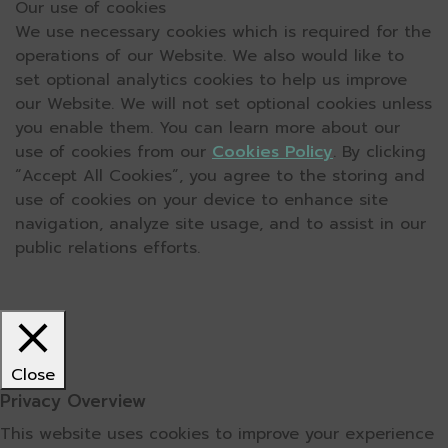
Our use of cookies
We use necessary cookies which is required for the
operations of our Website. We also would like to
set optional analytics cookies to help us improve
our Website. We will not set optional cookies unless
you enable them. You can learn more about our
use of cookies from our
Cookies Policy
. By clicking
“Accept All Cookies”, you agree to the storing and
use of cookies on your device to enhance site
navigation, analyze site usage, and to assist in our
public relations efforts.
Close
Privacy Overview
This website uses cookies to improve your experience