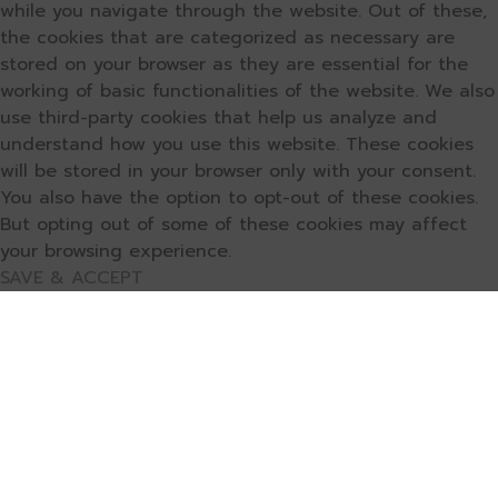
while you navigate through the website. Out of these,
the cookies that are categorized as necessary are
stored on your browser as they are essential for the
working of basic functionalities of the website. We also
use third-party cookies that help us analyze and
understand how you use this website. These cookies
will be stored in your browser only with your consent.
You also have the option to opt-out of these cookies.
But opting out of some of these cookies may affect
your browsing experience.
SAVE & ACCEPT