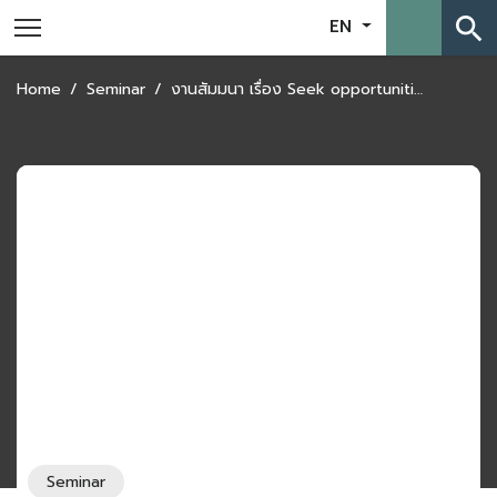
search
EN
Home
Seminar
งานสัมมนา เรื่อง Seek opportunities in trading and investment in Central Asia: Kazakhstan
Seminar