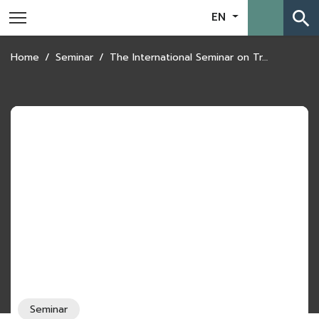
search
EN
Home
Seminar
The International Seminar on Trade and Development Report 2023: A Vision for ASEAN’s Inclusive Growth
Seminar