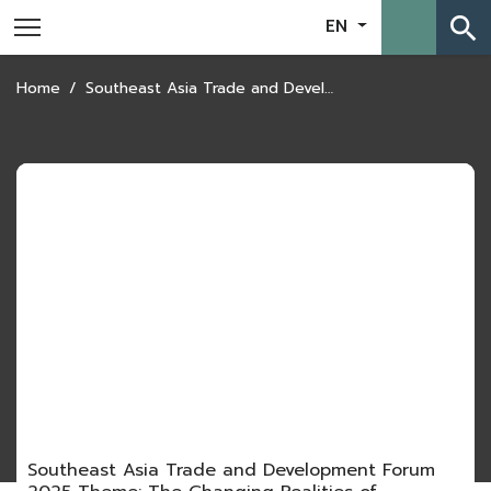
search
EN
Home
Southeast Asia Trade and Development Forum 2025 Theme: The Changing Realities of International Trade
Southeast Asia Trade and Development Forum