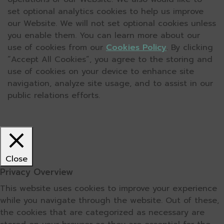
set optional analytics cookies to help us improve
our Website. We will not set optional cookies unless
you enable them. You can learn more about our
use of cookies from our
Cookies Policy
. By clicking
“Accept All Cookies”, you agree to the storing and
use of cookies on your device to enhance site
navigation, analyze site usage, and to assist in our
public relations efforts.
Close
Privacy Overview
This website uses cookies to improve your experience
while you navigate through the website. Out of these,
the cookies that are categorized as necessary are