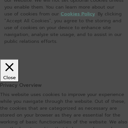
our Website. We will not set optional cookies unless
you enable them. You can learn more about our
use of cookies from our
Cookies Policy
. By clicking
“Accept All Cookies”, you agree to the storing and
use of cookies on your device to enhance site
navigation, analyze site usage, and to assist in our
public relations efforts.
Close
Privacy Overview
This website uses cookies to improve your experience
while you navigate through the website. Out of these,
the cookies that are categorized as necessary are
stored on your browser as they are essential for the
working of basic functionalities of the website. We also