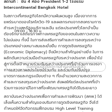
สถานที่ : ชั้น 4 ห้อง President 1-2 โรงแรม
Intercontinental Bangkok Hotel
ในสภาวะที่เศรษฐกิจโลกมีความผันผวนสูง เนื่องจากการ
แพร่ระบาดของโรคโควิด-19 และผลกระทบจากสงครามการ
ค้าระหว่างสหรัฐอเมริกาและจีน แต่ละประเทศทั่วโลกจำเป็น
09:00 - 16:30 น.
ต้องรักษาเสถียรภาพทางเศรษฐกิจของตนในสภาวะความ
ไม่แน่นอน ทั้งนี้ ในการส่งเสริมการค้าและการลงทุนระหว่าง
ประเทศอย่างเหมาะสมและยั่งยืน การทูตเชิงเศรษฐกิจ
(Economic Diplomacy) จึงมีความสำคัญอย่างยิ่ง ในการ
ผลักดันความร่วมมือด้านเศรษฐกิจระหว่างประเทศ เพื่อนำไป
สู่การตั้งเป้าหมายร่วมกันระหว่างประเทศที่เข้าร่วมการเจรจา
กิจกรรมนี้ได้ปิดการสำรองที่นั่งแล้ว
การแสวงหาผลประโยชน์ร่วมกัน และร่วมกันปรับปรุง
มาตรการและกฎระเบียบต่าง ๆ ที่จะอำนวยความสะดวกการ
ค้าและการลงทุนระหว่างประเทศ ส่งผลให้แต่ละประเทศที่เข้า
ร่วมการเจรจามีโอกาสที่จะพัฒนาเศรษฐกิจได้ในระยะยาว
สถาบันระหว่างประเทศเพื่อการค้าและการพัฒนา (สคพ.) ได้
เล็งเห็นความสำคัญของบริบทการทูตเชิงเศรษฐกิจ จึงได้
กำหนดให้จัดกิจกรรมฝึกอบรม High Level Training