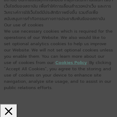
สถาบัน บันทึกและใช้คุกกี้ทั้งหมดจากอุปกรณ์ที่ท่านใช้ในการเข้า
เว็บไซต์ของสถาบัน เพื่อทำให้การเลื่อนสำรวจหน้าเว็บ และการ
วิเคราะห์การใช้เว็บไซต์มีประสิทธิภาพยิ่งขึ้น รวมถึงเพื่อ
สนับสนุนการทำกิจกรรมทางการประชาสัมพันธ์ของสถาบัน
Our use of cookies
We use necessary cookies which is required for the
operations of our Website. We also would like to
set optional analytics cookies to help us improve
our Website. We will not set optional cookies unless
you enable them. You can learn more about our
use of cookies from our
Cookies Policy
. By clicking
“Accept All Cookies”, you agree to the storing and
use of cookies on your device to enhance site
navigation, analyze site usage, and to assist in our
public relations efforts.