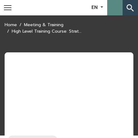
search
EN
Home
Meeting & Training
High Level Training Course: Strategic Economic Diplomacy