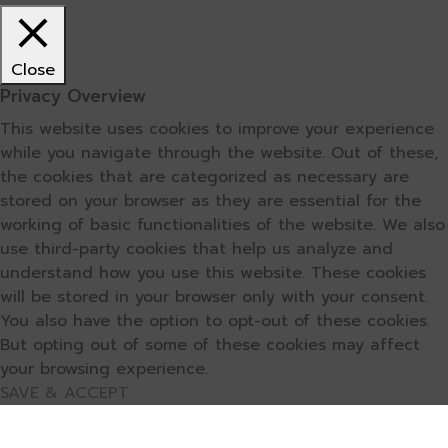
Close
Privacy Overview
This website uses cookies to improve your experience
while you navigate through the website. Out of these,
the cookies that are categorized as necessary are
stored on your browser as they are essential for the
working of basic functionalities of the website. We also
use third-party cookies that help us analyze and
understand how you use this website. These cookies
will be stored in your browser only with your consent.
You also have the option to opt-out of these cookies.
But opting out of some of these cookies may affect
your browsing experience.
SAVE & ACCEPT