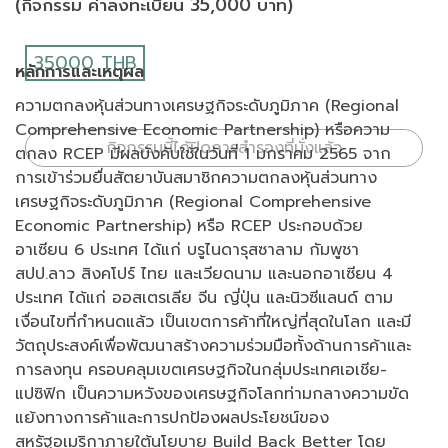
(กิจกรรม ค่าลงทะเบียน 35,000 บาท)
35000 THB
หลักการและเหตุผล
ความตกลงหุ้นส่วนทางเศรษฐกิจระดับภูมิภาค (Regional
Comprehensive Economic Partnership) หรือความ
กิจกรรมนี้ได้ปิดการสำรองที่นั่งแล้ว
ตกลง RCEP มีผลบังคับใช้ในวันที่ 1 มกราคม 2565 จาก
การเข้าร่วมยื่นสัตยาบันสมาชิกความตกลงหุ้นส่วนทาง
เศรษฐกิจระดับภูมิภาค (Regional Comprehensive
Economic Partnership) หรือ RCEP ประกอบด้วย
อาเซียน 6 ประเทศ ได้แก่ บรูไนดารุสซาลาม กัมพูชา
สปป.ลาว สิงคโปร์ ไทย และเวียดนาม และนอกอาเซียน 4
ประเทศ ได้แก่ ออสเตรเลีย จีน ญี่ปุ่น และนิวซีแลนด์ ตาม
เงื่อนไขที่กำหนดแล้ว เป็นเขตการค้าที่ใหญ่ที่สุดในโลก และมี
วัตถุประสงค์เพื่อพัฒนาสร้างความร่วมมือทั้งด้านการค้าและ
การลงทุน ครอบคลุมเขตเศรษฐกิจในกลุ่มประเทศเอเชีย-
แปซิฟิก เป็นความหวังของเศรษฐกิจโลกท่ามกลางความขัด
แย้งทางการค้าและการปกป้องผลประโยชน์ของ
สหรัฐอเมริกาภายใต้นโยบาย Build Back Better โดย