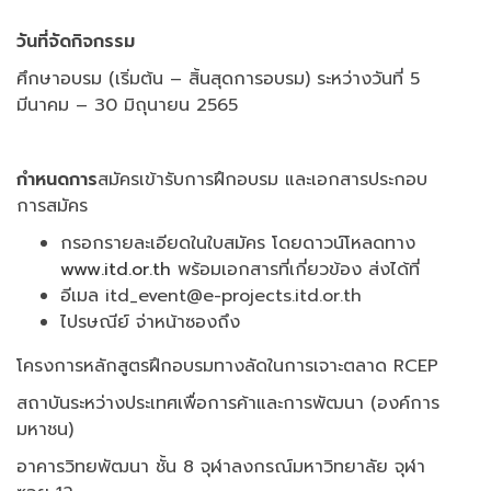
วันที่จัดกิจกรรม
ศึกษาอบรม (เริ่มต้น – สิ้นสุดการอบรม) ระหว่างวันที่ 5
มีนาคม – 30 มิถุนายน 2565
กำหนดการ
สมัครเข้ารับการฝึกอบรม และเอกสารประกอบ
การสมัคร
กรอกรายละเอียดในใบสมัคร โดยดาวน์โหลดทาง
www.itd.or.th
พร้อมเอกสารที่เกี่ยวข้อง ส่งได้ที่
อีเมล itd_event@e-projects.itd.or.th
ไปรษณีย์ จ่าหน้าซองถึง
โครงการหลักสูตรฝึกอบรมทางลัดในการเจาะตลาด RCEP
สถาบันระหว่างประเทศเพื่อการค้าและการพัฒนา (องค์การ
มหาชน)
อาคารวิทยพัฒนา ชั้น 8 จุฬาลงกรณ์มหาวิทยาลัย จุฬา