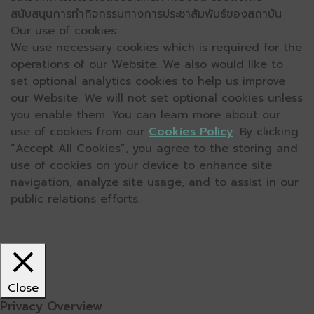
สนับสนุนการทำกิจกรรมทางการประชาสัมพันธ์ของสถาบัน
Our use of cookies
We use necessary cookies which is required for the
operations of our Website. We also would like to
set optional analytics cookies to help us improve
our Website. We will not set optional cookies unless
you enable them. You can learn more about our
use of cookies from our
Cookies Policy
. By clicking
“Accept All Cookies”, you agree to the storing and
use of cookies on your device to enhance site
navigation, analyze site usage, and to assist in our
public relations efforts.
Close
Privacy Overview