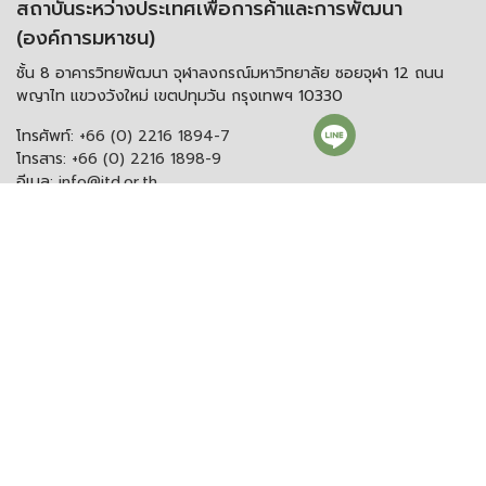
สถาบันระหว่างประเทศเพื่อการค้าและการพัฒนา
(องค์การมหาชน)
ชั้น 8 อาคารวิทยพัฒนา จุฬาลงกรณ์มหาวิทยาลัย ซอยจุฬา 12 ถนน
พญาไท แขวงวังใหม่ เขตปทุมวัน กรุงเทพฯ 10330
โทรศัพท์:
+66 (0) 2216 1894-7
โทรสาร:
+66 (0) 2216 1898-9
อีเมล:
info@itd.or.th
งานรับส่งหนังสือ งานสารบรรณ และอื่น ๆ
โทรศัพท์:
+66 (0) 2216 1898-9 ต่อ 166 หรือ 0
อีเมลสารบรรณกลาง:
saraban@itd.or.th
ติดตาม itd