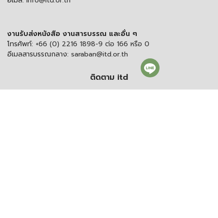
อีเมล:
info@itd.or.th
งานรับส่งหนังสือ งานสารบรรณ และอื่น ๆ
โทรศัพท์:
+66 (0) 2216 1898-9 ต่อ 166 หรือ 0
อีเมลสารบรรณกลาง:
saraban@itd.or.th
ติดตาม itd
© 2021 สงวนลิขสิทธิ์ สถาบันระหว่างประเทศเพื่อการค้าและการพัฒนา