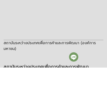
สถาบันระหว่างประเทศเพื่อการค้าและการพัฒนา (องค์การ
มหาชน)
สถาบันระหว่างประเทศเพื่อการค้าและการพัฒนา
(องค์การมหาชน)
ชั้น 8 อาคารวิทยพัฒนา จุฬาลงกรณ์มหาวิทยาลัย ซอยจุฬา 12 ถนน
พญาไท แขวงวังใหม่ เขตปทุมวัน กรุงเทพฯ 10330
โทรศัพท์:
+66 (0) 2216 1894-7
โทรสาร:
+66 (0) 2216 1898-9
อีเมล:
info@itd.or.th