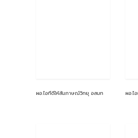
ผอ.ไอทีดีให้สัมภาษณ์วิทยุ อสมท
ผอ.ไอ