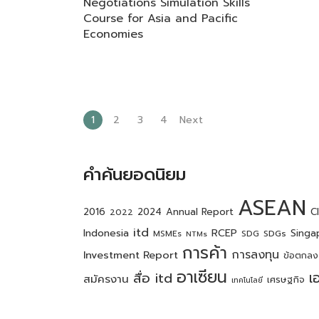
Negotiations Simulation Skills
Course for Asia and Pacific
Economies
1
2
3
4
Next
คำค้นยอดนิยม
ASEAN
2016
2024
Annual Report
C
2022
itd
Indonesia
RCEP
SDGs
Singa
MSMEs
SDG
NTMs
การค้า
การลงทุน
Investment Report
ข้อตกลง
อาเซียน
เ
สื่อ itd
สมัครงาน
เศรษฐกิจ
เทคโนโลยี