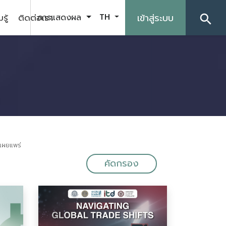
รู้
ติดต่อเรา
เข้าสู่ระบบ
การแสดงผล
TH
search
ีเผยแพร่
คัดกรอง