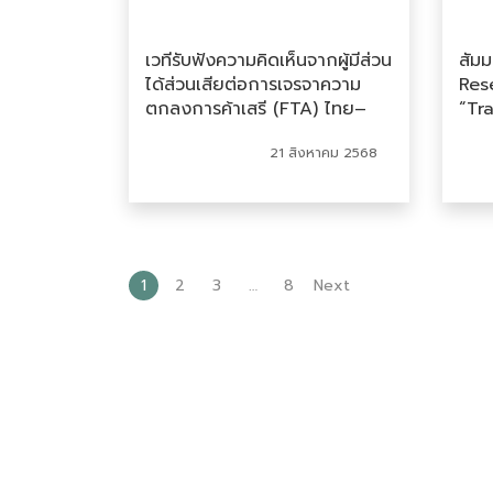
เวทีรับฟังความคิดเห็นจากผู้มีส่วน
สัม
ได้ส่วนเสียต่อการเจรจาความ
Res
ตกลงการค้าเสรี (FTA) ไทย–
“Tr
สหภาพยุโรป ภายใต้หัวข้อ
Con
21 สิงหาคม 2568
“VOICE x VISION: Thai–EU
FTA in Focus”
1
2
3
…
8
Next