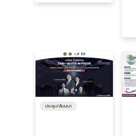
ประชุม/สัมมนา