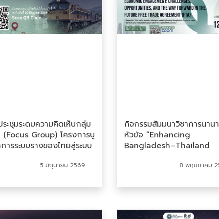
ระชุมระดมความคิดเห็นกลุ่ม
กิจกรรมสัมมนาวิชาการนานา
ย (Focus Group) โครงการบู
หัวข้อ “Enhancing
การระบบรางของไทยสู่ระบบ
Bangladesh–Thailand
สติกส์เอเชียเพื่อยกระดับ
Economic Engagement:
5 มิถุนายน 2569
8 พฤษภาคม 2
มสามารถการแข่งขันในห่วง
Challenges, Opportuniti
ุปทานระดับภูมิภาค
and the Way Forward in
future FTA process”