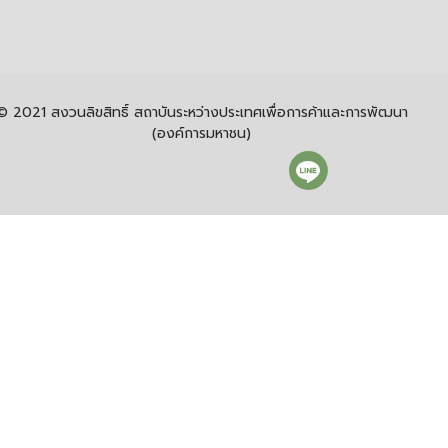
© 2021 สงวนลิขสิทธิ์ สถาบันระหว่างประเทศเพื่อการค้าและการพัฒนา
(องค์การมหาชน)
อนุญาตให้นำผลงานไปใช้ ทำซ้ำ แจกจ่าย หรือดัดแปลงงานนั้นได้ โดย
ต้องระบุที่มาและต้องไม่ใช่เพื่อการค้า
การใช้คุกกี้ของ itd
สถาบันระหว่างประเทศเพื่อการค้าและการพัฒนา (องค์การ
มหาชน) หรือ สคพ. (itd) ใช้คุกกี้ที่มีความจำเป็นอย่างยิ่งต่อ