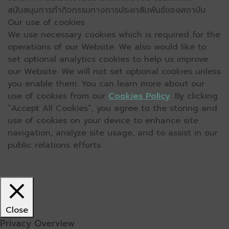
สนับสนุนการทำกิจกรรมทางการประชาสัมพันธ์ของสถาบัน
Our use of cookies
We use necessary cookies which is required for the
operations of our Website. We also would like to
set optional analytics cookies to help us improve
our Website. We will not set optional cookies unless
you enable them. You can learn more about our
use of cookies from our
Cookies Policy
. By clicking
“Accept All Cookies”, you agree to the storing and
use of cookies on your device to enhance site
navigation, analyze site usage, and to assist in our
public relations efforts.
Close
Privacy Overview