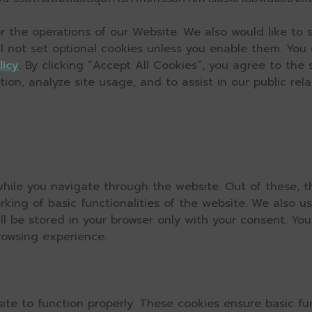
 the operations of our Website. We also would like to s
ll not set optional cookies unless you enable them. You
licy
. By clicking “Accept All Cookies”, you agree to the
on, analyze site usage, and to assist in our public relat
hile you navigate through the website. Out of these, t
rking of basic functionalities of the website. We also u
l be stored in your browser only with your consent. You
rowsing experience.
ite to function properly. These cookies ensure basic fun