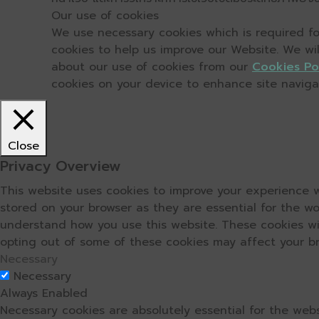
Our use of cookies
We use necessary cookies which is required for
cookies to help us improve our Website. We wi
about our use of cookies from our
Cookies Po
cookies on your device to enhance site navigati
Close
Privacy Overview
This website uses cookies to improve your experience w
stored on your browser as they are essential for the wo
understand how you use this website. These cookies wil
opting out of some of these cookies may affect your b
Necessary
Necessary
Always Enabled
Necessary cookies are absolutely essential for the webs