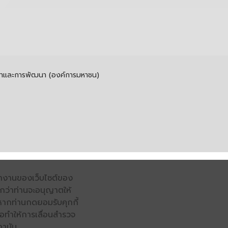
รค้าและการพัฒนา (องค์การมหาชน)
รทำงานของเว็บไซต์ของ
จนกว่าท่านจะอนุญาตให้
หากท่านกดยอมรับคุกกี้
่อทำให้การเลื่อนสำรวจ
ถาบัน