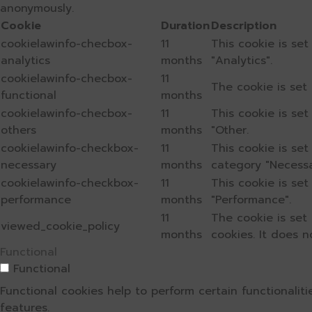
anonymously.
Cookie
Duration
Description
cookielawinfo-checbox-
11
This cookie is se
analytics
months
"Analytics".
cookielawinfo-checbox-
11
The cookie is set
functional
months
cookielawinfo-checbox-
11
This cookie is se
others
months
"Other.
cookielawinfo-checkbox-
11
This cookie is se
necessary
months
category "Necessa
cookielawinfo-checkbox-
11
This cookie is se
performance
months
"Performance".
11
The cookie is set
viewed_cookie_policy
months
cookies. It does n
Functional
Functional
Functional cookies help to perform certain functionalit
features.