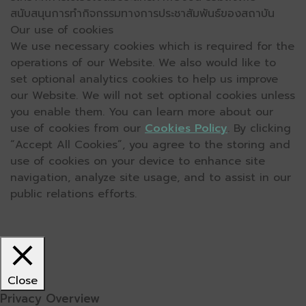
สนับสนุนการทำกิจกรรมทางการประชาสัมพันธ์ของสถาบัน
Our use of cookies
We use necessary cookies which is required for the
operations of our Website. We also would like to
set optional analytics cookies to help us improve
our Website. We will not set optional cookies unless
you enable them. You can learn more about our
use of cookies from our
Cookies Policy
. By clicking
“Accept All Cookies”, you agree to the storing and
use of cookies on your device to enhance site
navigation, analyze site usage, and to assist in our
public relations efforts.
Close
Privacy Overview